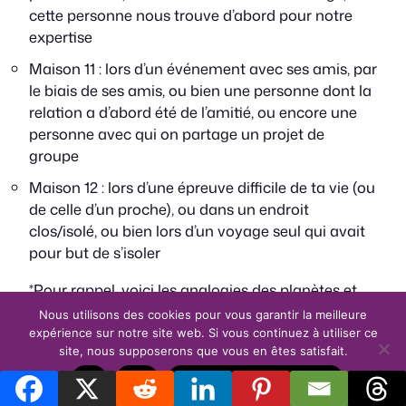
cette personne nous trouve d’abord pour notre
expertise
Maison 11 : lors d’un événement avec ses amis, par
le biais de ses amis, ou bien une personne dont la
relation a d’abord été de l’amitié, ou encore une
personne avec qui on partage un projet de
groupe
Maison 12 : lors d’une épreuve difficile de ta vie (ou
de celle d’un proche), ou dans un endroit
clos/isolé, ou bien lors d’un voyage seul qui avait
pour but de s’isoler
*Pour rappel, voici les analogies des planètes et
des signes : Bélier / Mars, Taureau / Vénus,
Nous utilisons des cookies pour vous garantir la meilleure
Gémeaux / Mercure, Cancer / Lune, Lion / Soleil,
expérience sur notre site web. Si vous continuez à utiliser ce
site, nous supposerons que vous en êtes satisfait.
Vierge / Mercure, Balance / Vénus, Scorpion /
Pluton, Sagittaire / Jupiter, Capricorne / Saturne,
OK
Non
Politique de confidentialité
Verseau / Uranus, Poissons / Neptune.