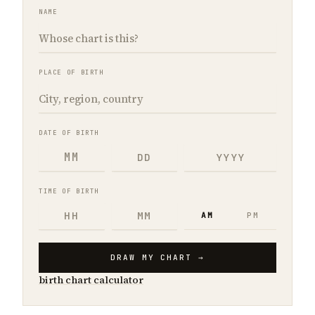
NAME
PLACE OF BIRTH
DATE OF BIRTH
TIME OF BIRTH
AM
PM
DRAW MY CHART →
birth chart calculator